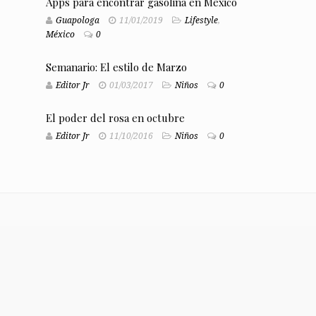
Apps para encontrar gasolina en México
Guapologa
11/01/2019
Lifestyle
,
México
0
Semanario: El estilo de Marzo
Editor Jr
01/03/2017
Niños
0
El poder del rosa en octubre
Editor Jr
11/10/2016
Niños
0