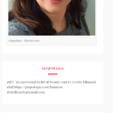
Guapologa - Patricia Soto
GUAPÓLOGA
¡Hi! I ´ m a personal stylist & beauty expert. I write bilingual
stuff https://guapologia.com Business:
styledbypaty@gmail.com