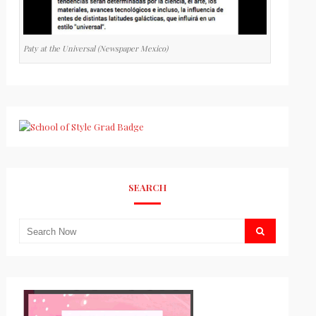
Paty at the Universal (Newspaper Mexico)
SEARCH