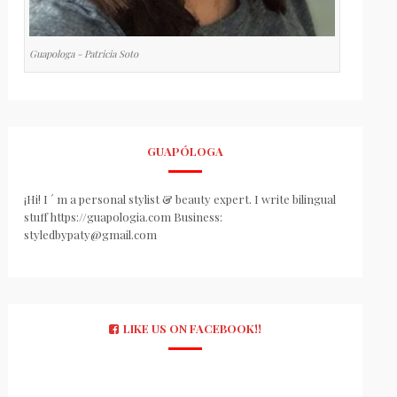
Guapologa - Patricia Soto
GUAPÓLOGA
¡Hi! I ´ m a personal stylist & beauty expert. I write bilingual
stuff https://guapologia.com Business:
styledbypaty@gmail.com
LIKE US ON FACEBOOK!!