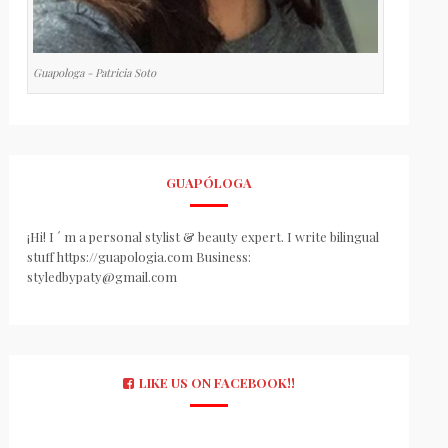
Guapologa - Patricia Soto
GUAPÓLOGA
¡Hi! I ´ m a personal stylist & beauty expert. I write bilingual
stuff https://guapologia.com Business:
styledbypaty@gmail.com
LIKE US ON FACEBOOK!!