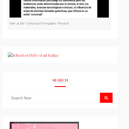
Paty at the Universal (Newspaper Mexico)
SEARCH