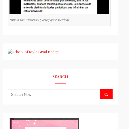
Paty at the Universal (Newspaper Mexico)
SEARCH