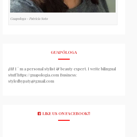
Guapologa - Patricia Soto
GUAPÓLOGA
¡Hi! I ´ m a personal stylist & beauty expert. I write bilingual
stuff https://guapologia.com Business:
styledbypaty@gmail.com
LIKE US ON FACEBOOK!!