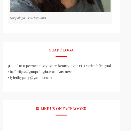
Guapologa - Patricia Soto
GUAPÓLOGA
¡Hi! I ´ m a personal stylist & beauty expert. I write bilingual
stuff https://guapologia.com Business:
styledbypaty@gmail.com
LIKE US ON FACEBOOK!!