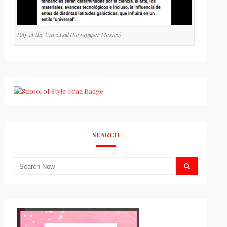
Paty at the Universal (Newspaper Mexico)
SEARCH