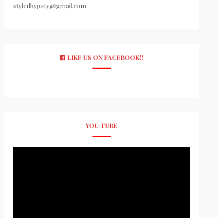
styledbypaty@gmail.com
LIKE US ON FACEBOOK!!
YOU TUBE