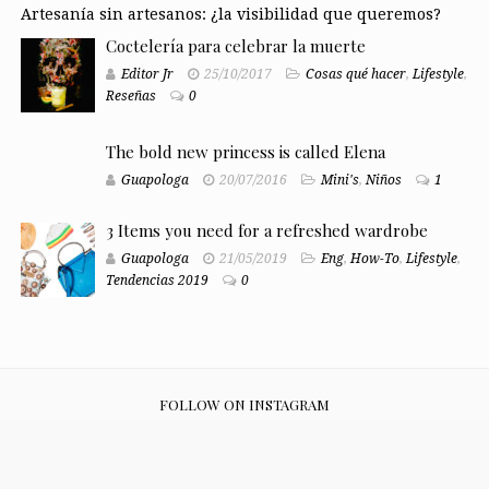
Artesanía sin artesanos: ¿la visibilidad que queremos?
Coctelería para celebrar la muerte
Editor Jr
25/10/2017
Cosas qué hacer
,
Lifestyle
,
Reseñas
0
The bold new princess is called Elena
Guapologa
20/07/2016
Mini's
,
Niños
1
3 Items you need for a refreshed wardrobe
Guapologa
21/05/2019
Eng
,
How-To
,
Lifestyle
,
Tendencias 2019
0
FOLLOW ON INSTAGRAM