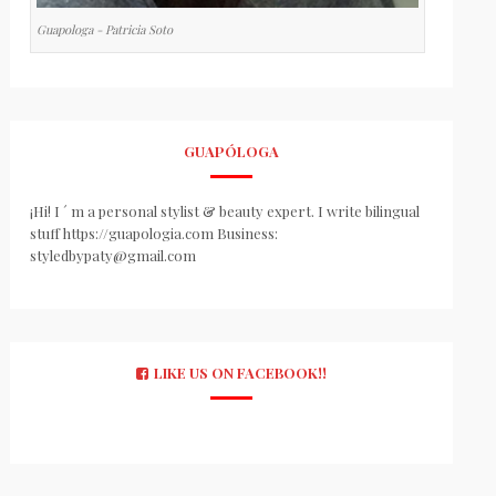
Guapologa - Patricia Soto
GUAPÓLOGA
¡Hi! I ´ m a personal stylist & beauty expert. I write bilingual
stuff https://guapologia.com Business:
styledbypaty@gmail.com
LIKE US ON FACEBOOK!!