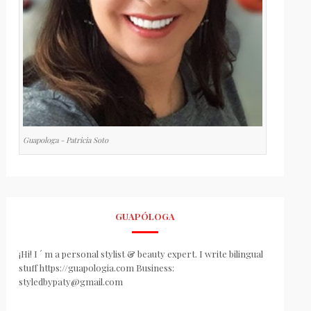
Guapologa - Patricia Soto
GUAPÓLOGA
¡Hi! I ´ m a personal stylist & beauty expert. I write bilingual
stuff https://guapologia.com Business:
styledbypaty@gmail.com