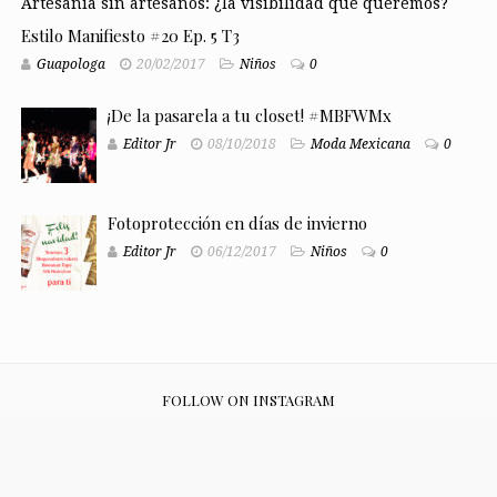
Artesanía sin artesanos: ¿la visibilidad que queremos?
Estilo Manifiesto #20 Ep. 5 T3
Guapologa
20/02/2017
Niños
0
¡De la pasarela a tu closet! #MBFWMx
Editor Jr
08/10/2018
Moda Mexicana
0
Fotoprotección en días de invierno
Editor Jr
06/12/2017
Niños
0
FOLLOW ON INSTAGRAM