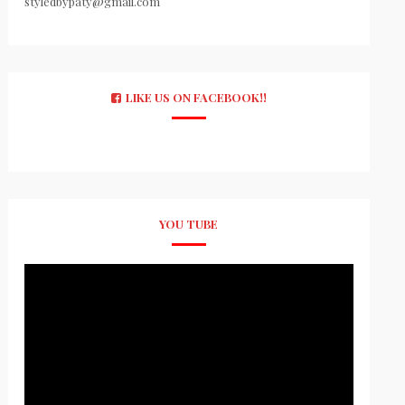
styledbypaty@gmail.com
LIKE US ON FACEBOOK!!
YOU TUBE