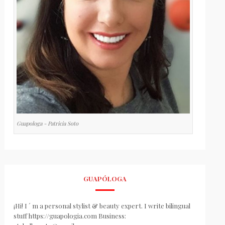
Guapologa - Patricia Soto
GUAPÓLOGA
¡Hi! I ´ m a personal stylist & beauty expert. I write bilingual
stuff https://guapologia.com Business: