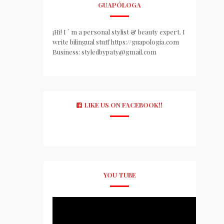
GUAPÓLOGA
¡Hi! I ´ m a personal stylist & beauty expert. I
write bilingual stuff https://guapologia.com
Business: styledbypaty@gmail.com
LIKE US ON FACEBOOK!!
YOU TUBE