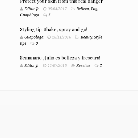
Protect your skin from this real danger
Editor Jr
05/04/2017
Belleza
,
Eng
,
Guapóloga
5
Styling tip: Shake, spray and go!
Guapologa
28/11/2016
Beauty
,
Style
tips
0
Semanario: ¡Julio es belleza y frescura!
Editor Jr
11/07/2016
Reseñas
2