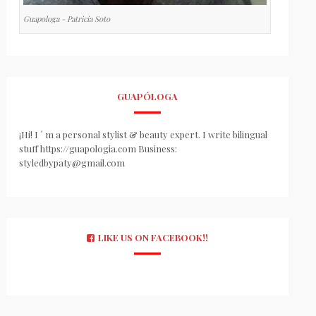
Guapologa - Patricia Soto
GUAPÓLOGA
¡Hi! I ´ m a personal stylist & beauty expert. I write bilingual
stuff https://guapologia.com Business:
styledbypaty@gmail.com
LIKE US ON FACEBOOK!!