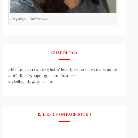
Guapologa - Patricia Soto
GUAPÓLOGA
¡Hi! I ´ m a personal stylist & beauty expert. I write bilingual
stuff https://guapologia.com Business:
styledbypaty@gmail.com
LIKE US ON FACEBOOK!!