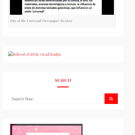
Paty at the Universal (Newspaper Mexico)
SEARCH