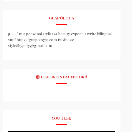
GUAPÓLOGA
¡Hi! I ´ m a personal stylist & beauty expert. I write bilingual
stuff https://guapologia.com Business:
styledbypaty@gmail.com
LIKE US ON FACEBOOK!!
YOU TUBE