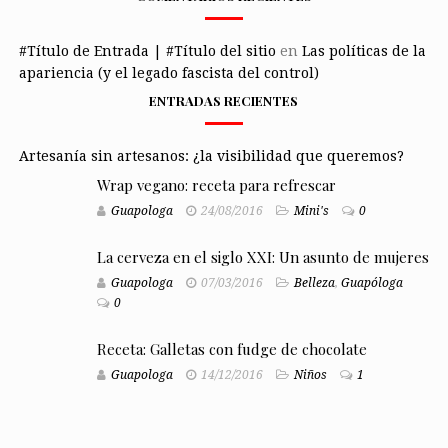
#Título de Entrada | #Título del sitio
en
Las políticas de la
apariencia (y el legado fascista del control)
ENTRADAS RECIENTES
Artesanía sin artesanos: ¿la visibilidad que queremos?
Wrap vegano: receta para refrescar
Guapologa
24/08/2016
Mini's
0
La cerveza en el siglo XXI: Un asunto de mujeres
Guapologa
07/03/2016
Belleza
,
Guapóloga
0
Receta: Galletas con fudge de chocolate
Guapologa
14/12/2016
Niños
1