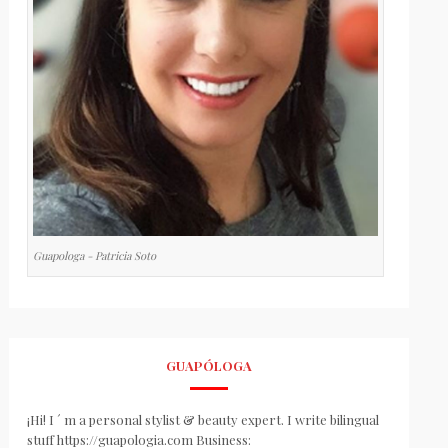
Guapologa - Patricia Soto
GUAPÓLOGA
¡Hi! I ´ m a personal stylist & beauty expert. I write bilingual
stuff https://guapologia.com Business: