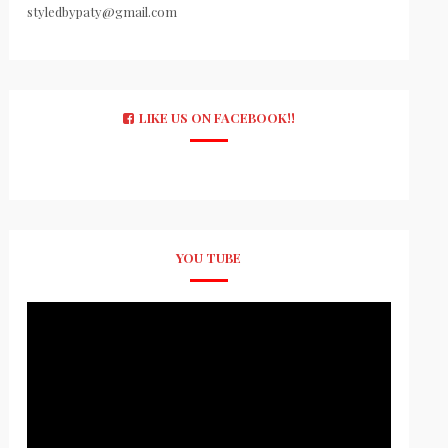
styledbypaty@gmail.com
LIKE US ON FACEBOOK!!
YOU TUBE