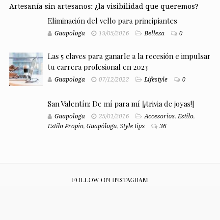
Artesanía sin artesanos: ¿la visibilidad que queremos?
Eliminación del vello para principiantes
Guapologa
19/05/2016
Belleza
0
Las 5 claves para ganarle a la recesión e impulsar
tu carrera profesional en 2023
Guapologa
07/12/2022
Lifestyle
0
San Valentín: De mí para mí [¡trivia de joyas!]
Guapologa
25/01/2016
Accesorios
,
Estilo
,
Estilo Propio
,
Guapóloga
,
Style tips
36
FOLLOW ON INSTAGRAM