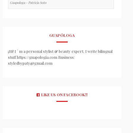
Guapologa - Patricia Soto
GUAPÓLOGA
¡Hi! I ´ m a personal stylist & beauty expert. I write bilingual
stuff https://guapologia.com Business:
styledbypaty@gmail.com
LIKE US ON FACEBOOK!!