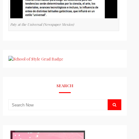
Paty at the Universal (Newspaper Mexico)
SEARCH