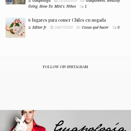
Guapologa
21/10/2019
Guapoteens
,
Healthy
living
,
How-To
,
Mini's
,
Niños
1
6 lugares para comer Chiles en nogada
Editor Jr
24/07/2018
Cosas qué hacer
0
FOLLOW ON INSTAGRAM