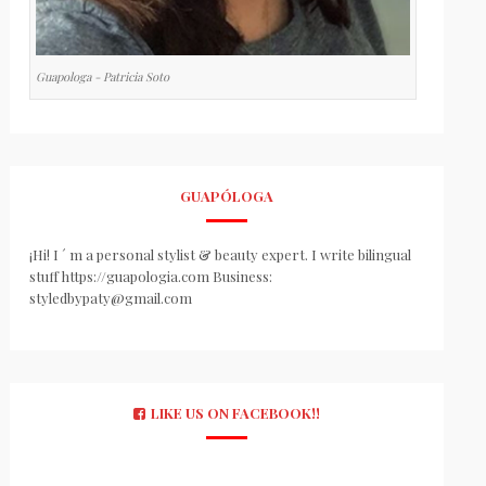
Guapologa - Patricia Soto
GUAPÓLOGA
¡Hi! I ´ m a personal stylist & beauty expert. I write bilingual
stuff https://guapologia.com Business:
styledbypaty@gmail.com
LIKE US ON FACEBOOK!!