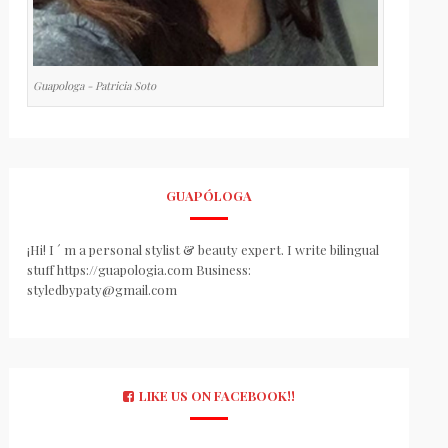
Guapologa - Patricia Soto
GUAPÓLOGA
¡Hi! I ´ m a personal stylist & beauty expert. I write bilingual
stuff https://guapologia.com Business:
styledbypaty@gmail.com
LIKE US ON FACEBOOK!!