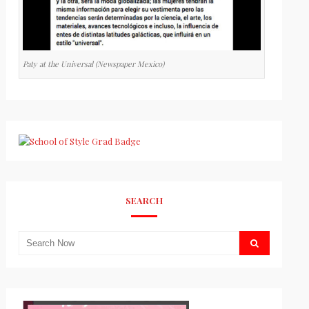
Paty at the Universal (Newspaper Mexico)
SEARCH