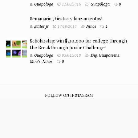
Guapologa
11/08/2016
Guapóloga
0
Semanario: ¡Fiestas y lanzamientos!
Editor Jr
17/10/2016
Niños
1
Scholarship: win $250,000 for college through
the Breakthrough Junior Challenge!
Guapologa
03/04/2018
Eng
,
Guapoteens
,
Mini's
,
Niños
0
FOLLOW ON INSTAGRAM