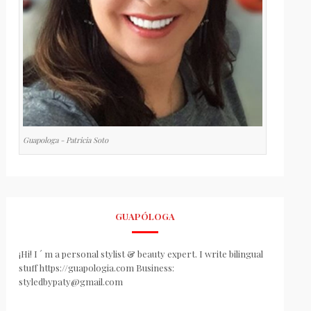
Guapologa - Patricia Soto
GUAPÓLOGA
¡Hi! I ´ m a personal stylist & beauty expert. I write bilingual
stuff https://guapologia.com Business:
styledbypaty@gmail.com