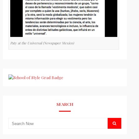
Paty at the Universal (Newspaper Mexico)
SEARCH