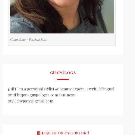
Guapologa - Patricia Soto
GUAPÓLOGA
¡Hi! I ´ m a personal stylist & beauty expert. I write bilingual
stuff https://guapologia.com Business:
styledbypaty@gmail.com
LIKE US ON FACEBOOK!!