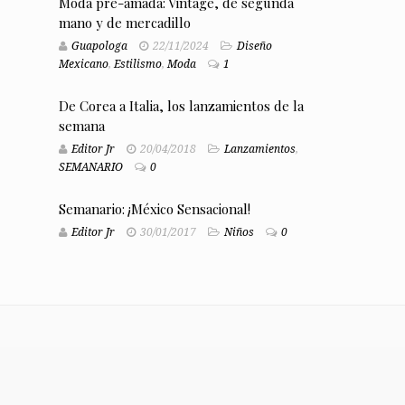
Moda pre-amada: Vintage, de segunda
mano y de mercadillo
Guapologa
22/11/2024
Diseño
Mexicano
,
Estilismo
,
Moda
1
De Corea a Italia, los lanzamientos de la
semana
Editor Jr
20/04/2018
Lanzamientos
,
SEMANARIO
0
Semanario: ¡México Sensacional!
Editor Jr
30/01/2017
Niños
0