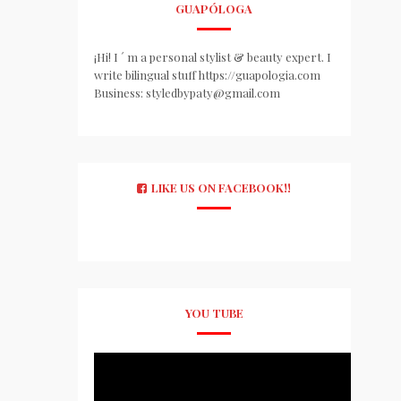
GUAPÓLOGA
¡Hi! I ´ m a personal stylist & beauty expert. I
write bilingual stuff https://guapologia.com
Business: styledbypaty@gmail.com
LIKE US ON FACEBOOK!!
YOU TUBE