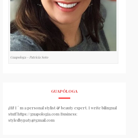
Guapologa - Patricia Soto
GUAPÓLOGA
¡Hi! I ´ m a personal stylist & beauty expert. I write bilingual
stuff https://guapologia.com Business:
styledbypaty@gmail.com