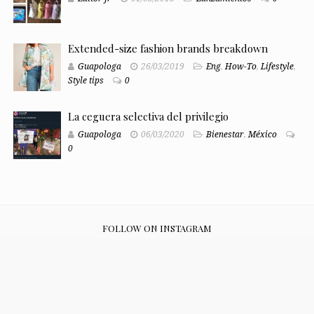
Extended-size fashion brands breakdown
Guapologa
26/03/2019
Eng
,
How-To
,
Lifestyle
,
Style tips
0
La ceguera selectiva del privilegio
Guapologa
06/03/2020
Bienestar
,
México
0
FOLLOW ON INSTAGRAM