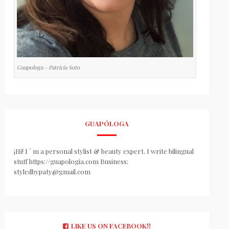
Guapologa - Patricia Soto
GUAPÓLOGA
¡Hi! I ´ m a personal stylist & beauty expert. I write bilingual
stuff https://guapologia.com Business:
styledbypaty@gmail.com
LIKE US ON FACEBOOK!!