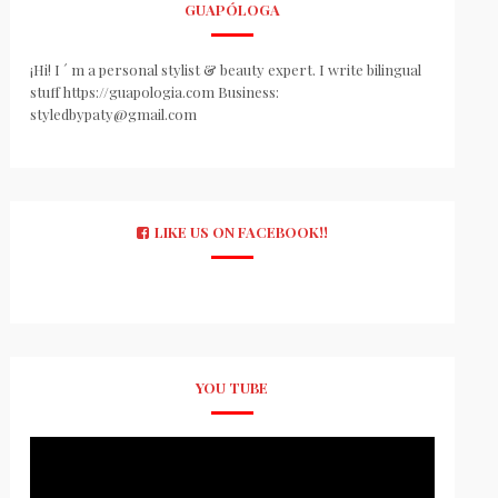
GUAPÓLOGA
¡Hi! I ´ m a personal stylist & beauty expert. I write bilingual
stuff https://guapologia.com Business:
styledbypaty@gmail.com
LIKE US ON FACEBOOK!!
YOU TUBE