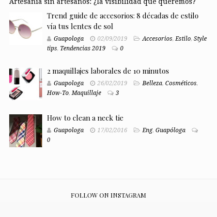
Artesanía sin artesanos: ¿la visibilidad que queremos?
Trend guide de accesorios: 8 décadas de estilo
vía tus lentes de sol
Guapologa
02/09/2019
Accesorios
,
Estilo
,
Style
tips
,
Tendencias 2019
0
2 maquillajes laborales de 10 minutos
Guapologa
26/02/2019
Belleza
,
Cosméticos
,
How-To
,
Maquillaje
3
How to clean a neck tie
Guapologa
17/02/2016
Eng
,
Guapóloga
0
FOLLOW ON INSTAGRAM