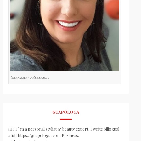
Guapologa - Patricia Soto
GUAPÓLOGA
¡Hi! I ´ m a personal stylist & beauty expert. I write bilingual
stuff https://guapologia.com Business: