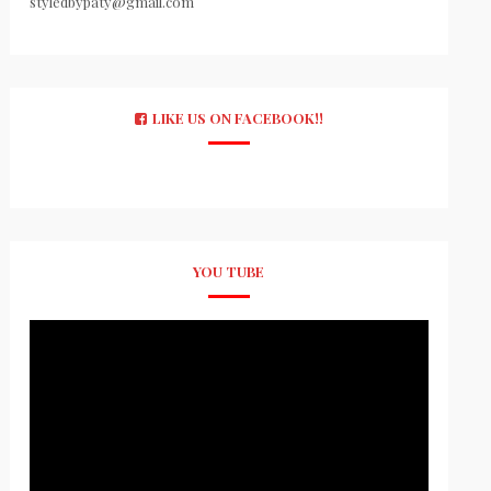
styledbypaty@gmail.com
LIKE US ON FACEBOOK!!
YOU TUBE