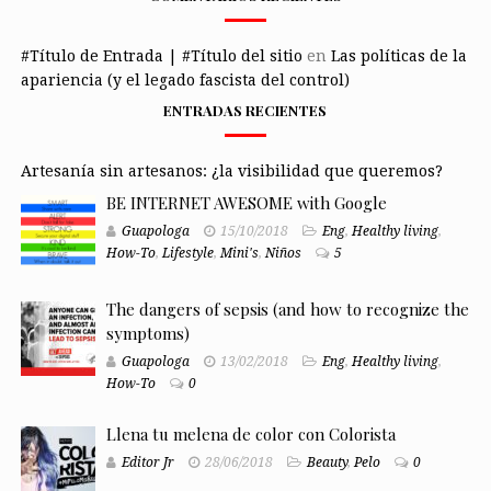
#Título de Entrada | #Título del sitio
en
Las políticas de la
apariencia (y el legado fascista del control)
ENTRADAS RECIENTES
Artesanía sin artesanos: ¿la visibilidad que queremos?
BE INTERNET AWESOME with Google
Guapologa
15/10/2018
Eng
,
Healthy living
,
How-To
,
Lifestyle
,
Mini's
,
Niños
5
The dangers of sepsis (and how to recognize the
symptoms)
Guapologa
13/02/2018
Eng
,
Healthy living
,
How-To
0
Llena tu melena de color con Colorista
Editor Jr
28/06/2018
Beauty
,
Pelo
0