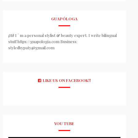
GUAPÓLOGA
¡Hi! I ´ m a personal stylist & beauty expert. I write bilingual
stuff https://guapologia.com Business:
styledbypaty@gmail.com
LIKE US ON FACEBOOK!!
YOU TUBE