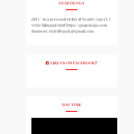
GUAPÓLOGA
¡Hi! I ´ m a personal stylist & beauty expert. I
write bilingual stuff https://guapologia.com
Business: styledbypaty@gmail.com
LIKE US ON FACEBOOK!!
YOU TUBE