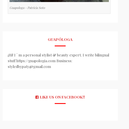
Guapologa - Patricia Soto
GUAPÓLOGA
¡Hi! I ´ m a personal stylist & beauty expert. I write bilingual
stuff https://guapologia.com Business:
styledbypaty@gmail.com
LIKE US ON FACEBOOK!!