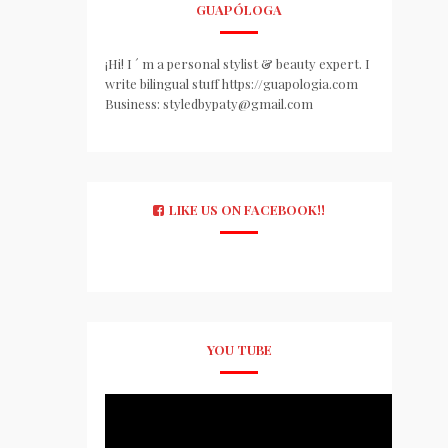
GUAPÓLOGA
¡Hi! I ´ m a personal stylist & beauty expert. I
write bilingual stuff https://guapologia.com
Business: styledbypaty@gmail.com
LIKE US ON FACEBOOK!!
YOU TUBE