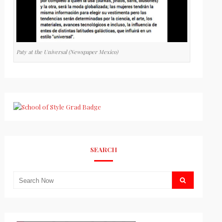
Paty at the Universal (Newspaper Mexico)
SEARCH