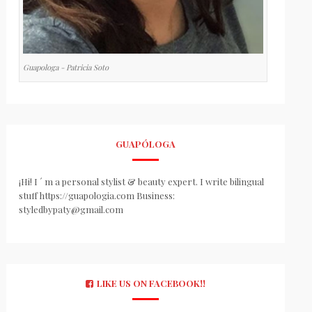
Guapologa - Patricia Soto
GUAPÓLOGA
¡Hi! I ´ m a personal stylist & beauty expert. I write bilingual
stuff https://guapologia.com Business:
styledbypaty@gmail.com
LIKE US ON FACEBOOK!!