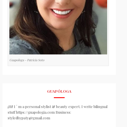
Guapologa - Patricia Soto
GUAPÓLOGA
¡Hi! I ´ m a personal stylist & beauty expert. I write bilingual
stuff https://guapologia.com Business:
styledbypaty@gmail.com