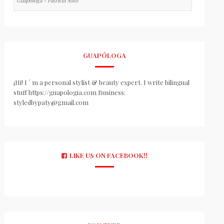
Guapologa - Patricia Soto
GUAPÓLOGA
¡Hi! I ´ m a personal stylist & beauty expert. I write bilingual
stuff https://guapologia.com Business:
styledbypaty@gmail.com
LIKE US ON FACEBOOK!!