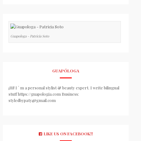
Guapologa - Patricia Soto
GUAPÓLOGA
¡Hi! I ´ m a personal stylist & beauty expert. I write bilingual
stuff https://guapologia.com Business:
styledbypaty@gmail.com
LIKE US ON FACEBOOK!!