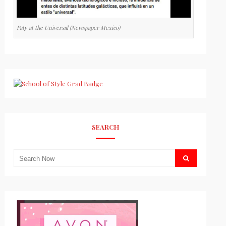
Paty at the Universal (Newspaper Mexico)
SEARCH