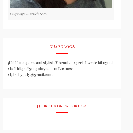
Guapologa - Patricia Soto
GUAPÓLOGA
¡Hi! I ´ m a personal stylist & beauty expert. I write bilingual
stuff https://guapologia.com Business:
styledbypaty@gmail.com
LIKE US ON FACEBOOK!!