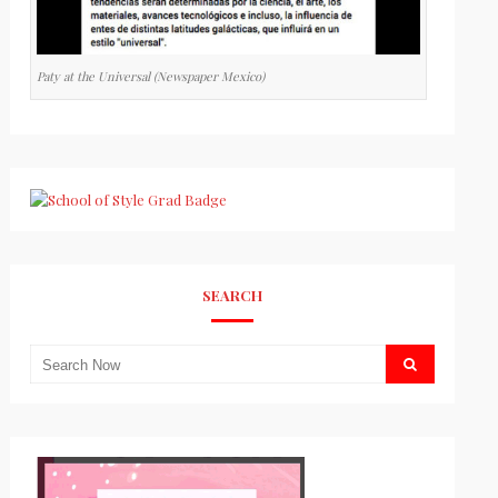
Paty at the Universal (Newspaper Mexico)
SEARCH