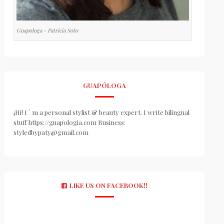
Guapologa - Patricia Soto
GUAPÓLOGA
¡Hi! I ´ m a personal stylist & beauty expert. I write bilingual
stuff https://guapologia.com Business:
styledbypaty@gmail.com
LIKE US ON FACEBOOK!!