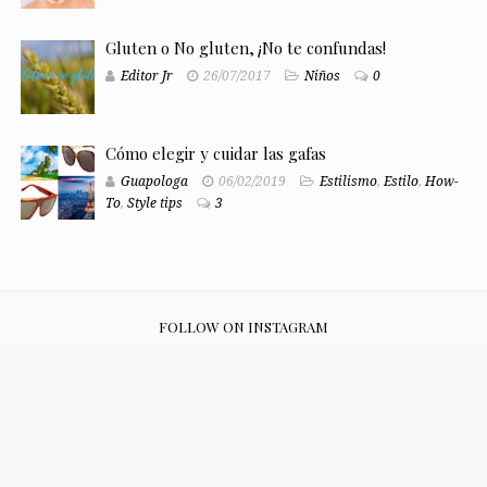
Gluten o No gluten, ¡No te confundas!
Editor Jr
26/07/2017
Niños
0
Cómo elegir y cuidar las gafas
Guapologa
06/02/2019
Estilismo
,
Estilo
,
How-
To
,
Style tips
3
FOLLOW ON INSTAGRAM