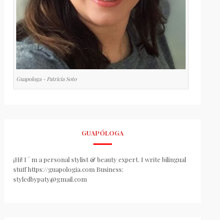
Guapologa - Patricia Soto
GUAPÓLOGA
¡Hi! I ´ m a personal stylist & beauty expert. I write bilingual
stuff https://guapologia.com Business:
styledbypaty@gmail.com