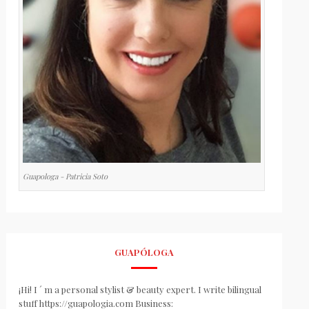
Guapologa - Patricia Soto
GUAPÓLOGA
¡Hi! I ´ m a personal stylist & beauty expert. I write bilingual
stuff https://guapologia.com Business: