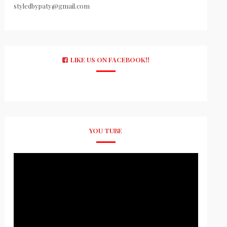
styledbypaty@gmail.com
LIKE US ON FACEBOOK!!
YOU TUBE