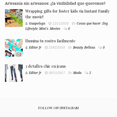
Artesanía sin artesanos: ¿la visibilidad que queremos?
Wrapping gifts for foster kids via Instant Family
the movie!
Guapologa
12/11/2018
Cosas que hacer
,
Eng
,
Lifestyle
,
Mini's
,
Movies
0
Ilumina tu rostro facilmente
Editor Jr
23/02/2018
Beauty
,
Belleza
0
3 detalles chic en jeans
Editor Jr
08/11/2017
Moda
2
FOLLOW ON INSTAGRAM