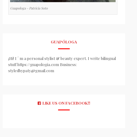
Guapologa - Patricia Soto
GUAPÓLOGA
¡Hi! I ´ m a personal stylist & beauty expert. I write bilingual
stuff https://guapologia.com Business:
styledbypaty@gmail.com
LIKE US ON FACEBOOK!!