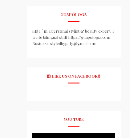
GUAPÓLOGA
¡Hi! I ´ m a personal stylist & beauty expert. I
write bilingual stuff https://guapologia.com
Business: styledbypaty@gmail.com
LIKE US ON FACEBOOK!!
YOU TUBE