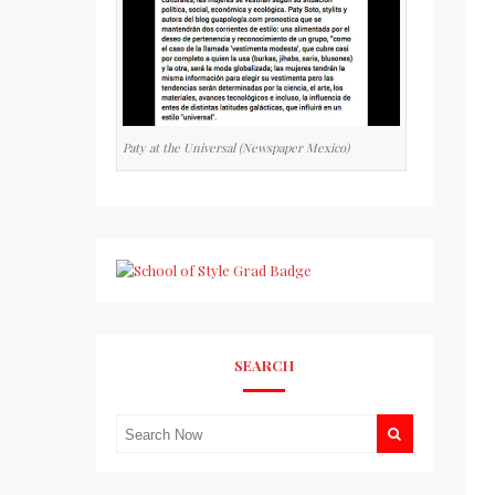
Paty at the Universal (Newspaper Mexico)
SEARCH