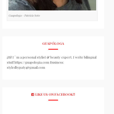
Guapologa - Patricia Soto
GUAPÓLOGA
¡Hi! I ´ m a personal stylist & beauty expert. I write bilingual
stuff https://guapologia.com Business:
styledbypaty@gmail.com
LIKE US ON FACEBOOK!!