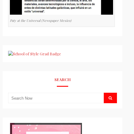
Paty at the Universal (Newspaper Mexico)
SEARCH