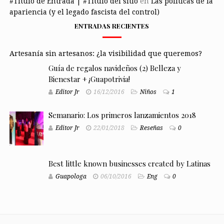
#Título de Entrada | #Título del sitio
en
Las políticas de la
apariencia (y el legado fascista del control)
ENTRADAS RECIENTES
Artesanía sin artesanos: ¿la visibilidad que queremos?
Guía de regalos navideños (2) Belleza y
Bienestar + ¡Guapotrivia!
Editor Jr
16/12/2016
Niños
1
Semanario: Los primeros lanzamientos 2018
Editor Jr
22/01/2018
Reseñas
0
Best little known businesses created by Latinas
Guapologa
06/10/2016
Eng
0