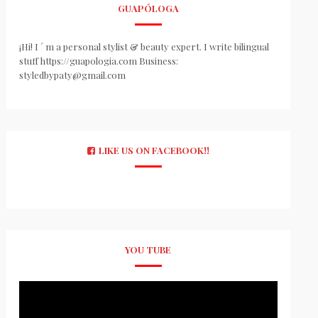
GUAPÓLOGA
¡Hi! I ´ m a personal stylist & beauty expert. I write bilingual
stuff https://guapologia.com Business:
styledbypaty@gmail.com
LIKE US ON FACEBOOK!!
YOU TUBE