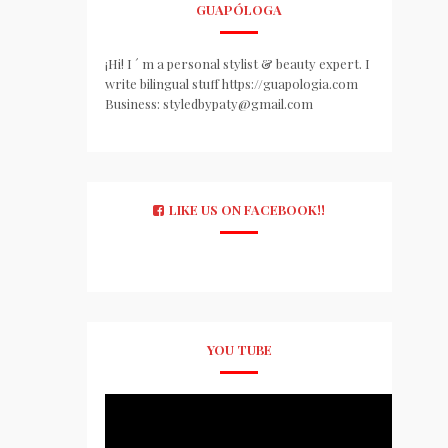
GUAPÓLOGA
¡Hi! I ´ m a personal stylist & beauty expert. I
write bilingual stuff https://guapologia.com
Business: styledbypaty@gmail.com
LIKE US ON FACEBOOK!!
YOU TUBE