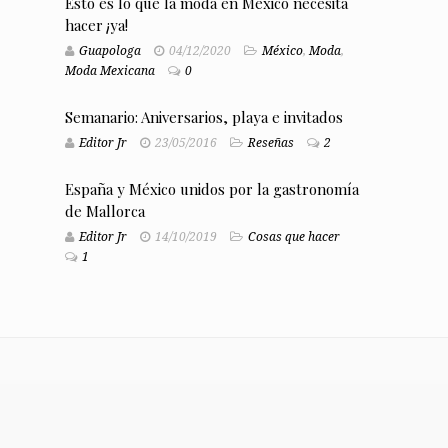
Esto es lo que la moda en México necesita
hacer ¡ya!
Guapologa
04/12/2020
México
,
Moda
,
Moda Mexicana
0
Semanario: Aniversarios, playa e invitados
Editor Jr
23/05/2016
Reseñas
2
España y México unidos por la gastronomía
de Mallorca
Editor Jr
14/10/2019
Cosas que hacer
1