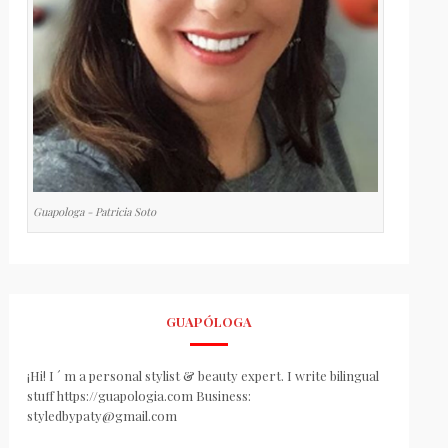
Guapologa - Patricia Soto
GUAPÓLOGA
¡Hi! I ´ m a personal stylist & beauty expert. I write bilingual
stuff https://guapologia.com Business:
styledbypaty@gmail.com