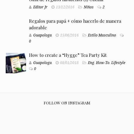
Editor Jr
13/12/2016
Niños
2
Regalos para papá + cómo hacerlo de manera
adorable
Guapologa
15/06/2016
Estilo Masculino
0
How to create a “Hygge” Tea Party Kit
Guapologa
08/01/2018
Eng
,
How-To
,
Lifestyle
0
FOLLOW ON INSTAGRAM