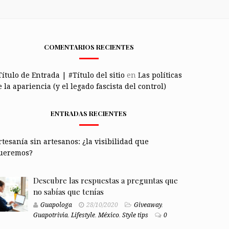
COMENTARIOS RECIENTES
Título de Entrada | #Título del sitio
en
Las políticas
 la apariencia (y el legado fascista del control)
ENTRADAS RECIENTES
rtesanía sin artesanos: ¿la visibilidad que
ueremos?
Descubre las respuestas a preguntas que
no sabías que tenías
Guapologa
28/10/2020
Giveaway
,
Guapotrivia
,
Lifestyle
,
México
,
Style tips
0