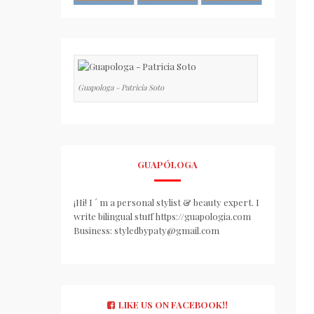
Guapologa - Patricia Soto
GUAPÓLOGA
¡Hi! I ´ m a personal stylist & beauty expert. I
write bilingual stuff https://guapologia.com
Business: styledbypaty@gmail.com
LIKE US ON FACEBOOK!!