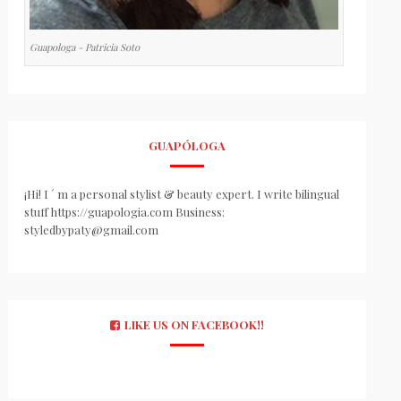
Guapologa - Patricia Soto
GUAPÓLOGA
¡Hi! I ´ m a personal stylist & beauty expert. I write bilingual
stuff https://guapologia.com Business:
styledbypaty@gmail.com
LIKE US ON FACEBOOK!!