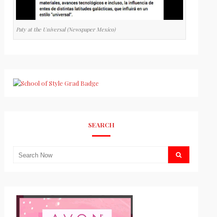
Paty at the Universal (Newspaper Mexico)
SEARCH