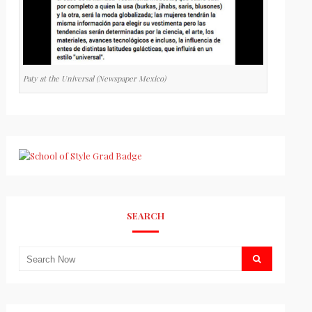
Paty at the Universal (Newspaper Mexico)
SEARCH