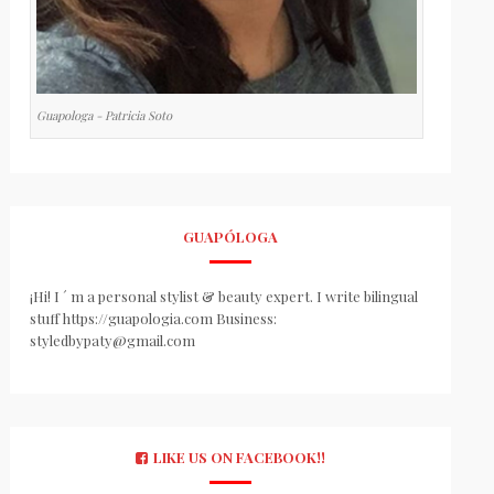
Guapologa - Patricia Soto
GUAPÓLOGA
¡Hi! I ´ m a personal stylist & beauty expert. I write bilingual
stuff https://guapologia.com Business:
styledbypaty@gmail.com
LIKE US ON FACEBOOK!!