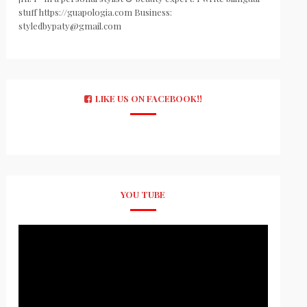
stuff https://guapologia.com Business:
styledbypaty@gmail.com
LIKE US ON FACEBOOK!!
YOU TUBE