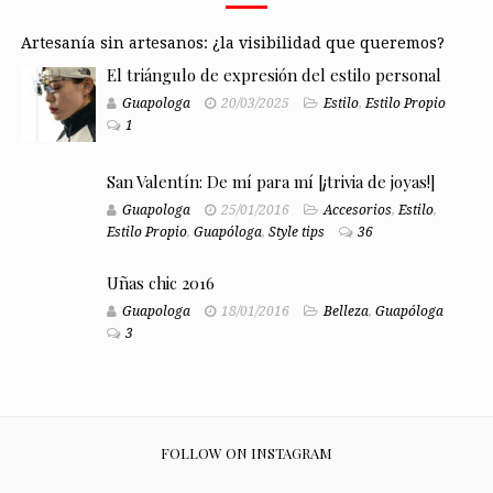
Artesanía sin artesanos: ¿la visibilidad que queremos?
El triángulo de expresión del estilo personal
Guapologa
20/03/2025
Estilo
,
Estilo Propio
1
San Valentín: De mí para mí [¡trivia de joyas!]
Guapologa
25/01/2016
Accesorios
,
Estilo
,
Estilo Propio
,
Guapóloga
,
Style tips
36
Uñas chic 2016
Guapologa
18/01/2016
Belleza
,
Guapóloga
3
FOLLOW ON INSTAGRAM