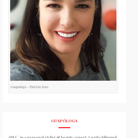
Guapologa - Patricia Soto
GUAPÓLOGA
¡Hi! I ´ m a personal stylist & beauty expert. I write bilingual