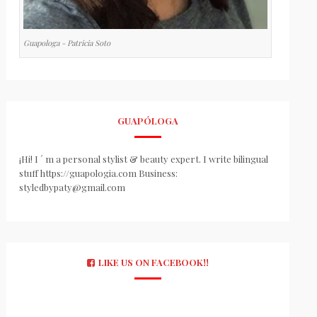
Guapologa - Patricia Soto
GUAPÓLOGA
¡Hi! I ´ m a personal stylist & beauty expert. I write bilingual
stuff https://guapologia.com Business:
styledbypaty@gmail.com
LIKE US ON FACEBOOK!!