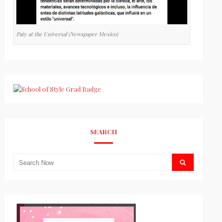
Paty at the Universal (Newspaper Mexico)
SEARCH