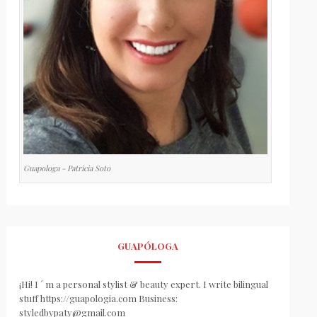
Guapologa - Patricia Soto
GUAPÓLOGA
¡Hi! I ´ m a personal stylist & beauty expert. I write bilingual
stuff https://guapologia.com Business:
styledbypaty@gmail.com