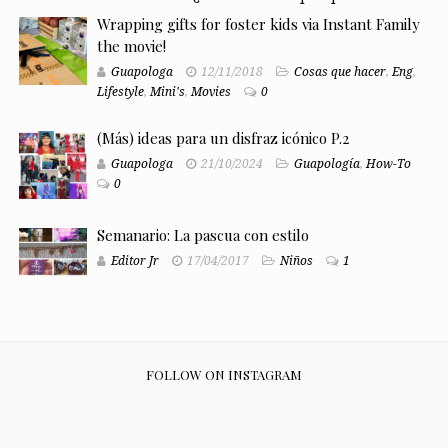
Wrapping gifts for foster kids via Instant Family
the movie!
Guapologa
12/11/2018
Cosas que hacer
,
Eng
,
Lifestyle
,
Mini's
,
Movies
0
(Más) ideas para un disfraz icónico P.2
Guapologa
21/10/2024
Guapología
,
How-To
0
Semanario: La pascua con estilo
Editor Jr
17/04/2017
Niños
1
FOLLOW ON INSTAGRAM