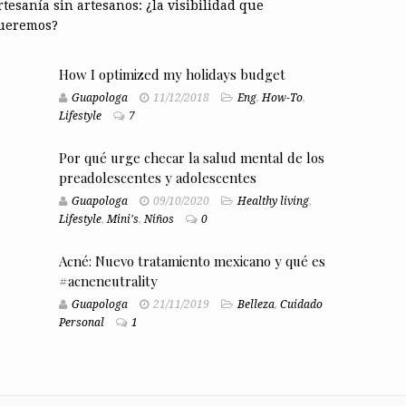
rtesanía sin artesanos: ¿la visibilidad que
ueremos?
How I optimized my holidays budget
Guapologa
11/12/2018
Eng
,
How-To
,
Lifestyle
7
Por qué urge checar la salud mental de los
preadolescentes y adolescentes
Guapologa
09/10/2020
Healthy living
,
Lifestyle
,
Mini's
,
Niños
0
Acné: Nuevo tratamiento mexicano y qué es
#acneneutrality
Guapologa
21/11/2019
Belleza
,
Cuidado
Personal
1