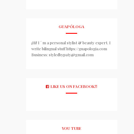
GUAPÓLOGA
¡Hi! I ´ m a personal stylist & beauty expert. I
write bilingual stuff https://guapologia.com
Business: styledbypaty@gmail.com
LIKE US ON FACEBOOK!!
YOU TUBE